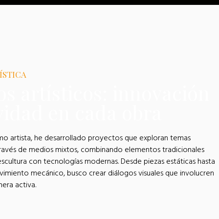
ÍSTICA
s artísticos: innovación
ividad en cada obra
mo artista, he desarrollado proyectos que exploran temas
avés de medios mixtos, combinando elementos tradicionales
 escultura con tecnologías modernas. Desde piezas estáticas hasta
vimiento mecánico, busco crear diálogos visuales que involucren
era activa.