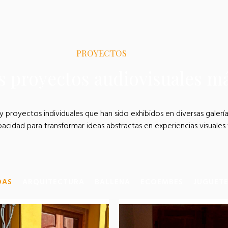
PROYECTOS
s proyectos audiovisuales m
y proyectos individuales que han sido exhibidos en diversas galerí
pacidad para transformar ideas abstractas en experiencias visuales 
DAS
ARQUITECTURA
BALLENA
ECOEMBES
JUGUET