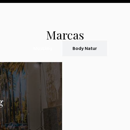
Marcas
Mustang
Body Natur
g